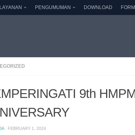
LAYANAN
PENGUMUMAN
DOWNLOAD
FORM
EGORIZED
MPERINGATI 9th HMP
NIVERSARY
DA
·
FEBRUARY 1, 2024