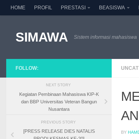
HOME
PROFIL
PRESTASI
BEASISWA
Skip to content
SIMAWA
Sistem informasi mahasiswa
FOLLOW:
UNCAT
NEXT STORY
ME
Kegiatan Pembinaan Mahasiswa KIP-K
dan BBP Universitas Veteran Bangun
Nusantara
AN
PREVIOUS STORY
[PRESS RELEASE DIES NATALIS
BY
HAM
PRODI KESMAS KE-20]