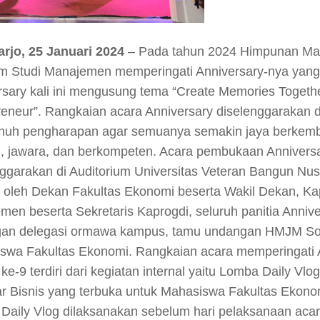
rjo, 25 Januari 2024
– Pada tahun 2024 Himpunan Ma
m Studi Manajemen memperingati Anniversary-nya yang
rsary kali ini mengusung tema “Create Memories Togeth
reneur”. Rangkaian acara Anniversary diselenggarakan
nuh pengharapan agar semuanya semakin jaya berkem
i, jawara, dan berkompeten. Acara pembukaan Annivers
nggarakan di Auditorium Universitas Veteran Bangun Nu
ri oleh Dekan Fakultas Ekonomi beserta Wakil Dekan, Ka
men beserta Sekretaris Kaprogdi, seluruh panitia Annive
an delegasi ormawa kampus, tamu undangan HMJM So
swa Fakultas Ekonomi. Rangkaian acara memperingati 
-9 terdiri dari kegiatan internal yaitu Lomba Daily Vlog 
r Bisnis yang terbuka untuk Mahasiswa Fakultas Ekono
Daily Vlog dilaksanakan sebelum hari pelaksanaan acar