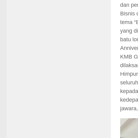
dan pe
Bisnis
tema “
yang d
batu l
Annive
KMB Ge
dilaks
Himpun
seluru
kepada
kedepa
jawara