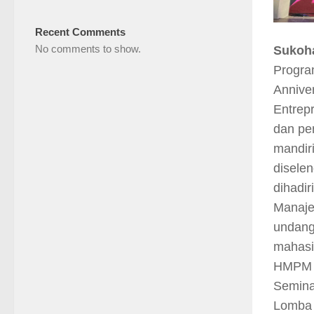
Recent Comments
No comments to show.
Sukoha
Progra
Annive
Entrep
dan pe
mandir
disele
dihadi
Manaje
undang
mahasi
HMPM ke
Semina
Lomba 