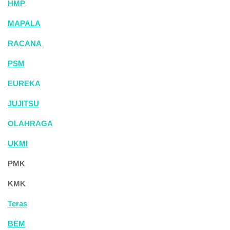
HMP
MAPALA
RACANA
PSM
EUREKA
JUJITSU
OLAHRAGA
UKMI
PMK
KMK
Teras
BEM