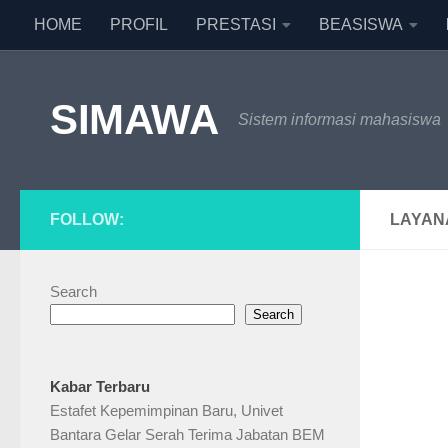
HOME
PROFIL
PRESTASI
BEASISWA
Skip to content
SIMAWA
Sistem informasi mahasiswa
FOLLOW:
LAYAN
Search
Search
Kabar Terbaru
Estafet Kepemimpinan Baru, Univet
Bantara Gelar Serah Terima Jabatan BEM