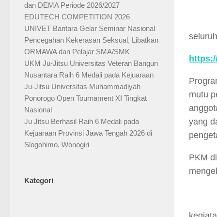
dan DEMA Periode 2026/2027
EDUTECH COMPETITION 2026
UNIVET Bantara Gelar Seminar Nasional
seluru
Pencegahan Kekerasan Seksual, Libatkan
ORMAWA dan Pelajar SMA/SMK
https:
UKM Ju-Jitsu Universitas Veteran Bangun
Nusantara Raih 6 Medali pada Kejuaraan
Progra
Ju-Jitsu Universitas Muhammadiyah
mutu pe
Ponorogo Open Tournament XI Tingkat
anggot
Nasional
yang d
Ju Jitsu Berhasil Raih 6 Medali pada
Kejuaraan Provinsi Jawa Tengah 2026 di
penget
Slogohimo, Wonogiri
PKM di
mengel
Kategori
kegiat