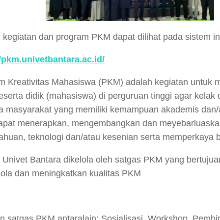
h kegiatan dan program PKM dapat dilihat pada sistem i
//pkm.univetbantara.ac.id/
m Kreativitas Mahasiswa (PKM) adalah kegiatan untuk 
serta didik (mahasiswa) di perguruan tinggi agar kelak
a masyarakat yang memiliki kemampuan akademis dan/a
apat menerapkan, mengembangkan dan meyebarluaska
ahuan, teknologi dan/atau kesenian serta memperkaya b
 Univet Bantara dikelola oleh satgas PKM yang bertujua
ola dan meningkatkan kualitas PKM
an satgas PKM antaralain: Sosialisasi, Workshop, Pemb