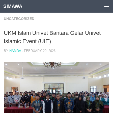
SIMAWA
Skip to content
UNCATEGORIZED
UKM Islam Univet Bantara Gelar Univet
Islamic Event (UIE)
BY
HAMDA
·
FEBRUARY 20, 2026